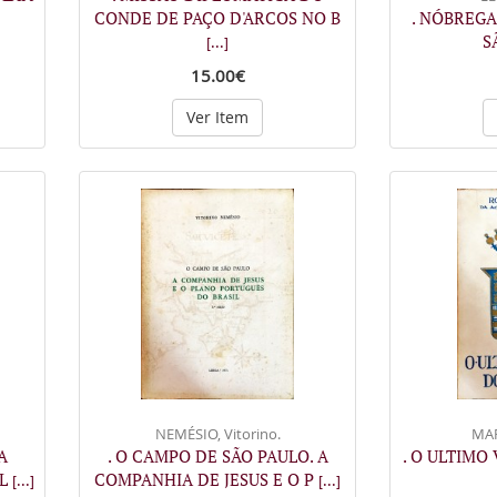
CONDE DE PAÇO D'ARCOS NO B
. NÓBREGA
S
[...]
15.00€
Ver Item
NEMÉSIO, Vitorino.
MAR
A
. O CAMPO DE SÃO PAULO. A
. O ULTIMO
PL
COMPANHIA DE JESUS E O P
[...]
[...]