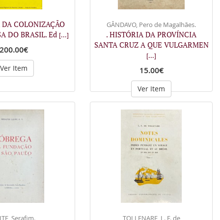
A DA COLONIZAÇÃO
GÂNDAVO, Pero de Magalhães.
A DO BRASIL. Ed
. HISTÓRIA DA PROVÍNCIA
[...]
SANTA CRUZ A QUE VULGARMEN
200.00€
[...]
Ver Item
15.00€
Ver Item
ITE, Serafim.
TOLLENARE, L. F. de