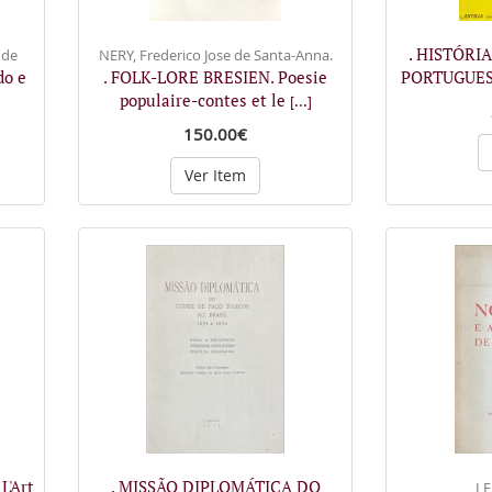
. HISTÓRI
 de
NERY, Frederico Jose de Santa-Anna.
do e
. FOLK-LORE BRESIEN. Poesie
PORTUGUES
populaire-contes et le
]
[...]
150.00€
Ver Item
L'Art
. MISSÃO DIPLOMÁTICA DO
LE