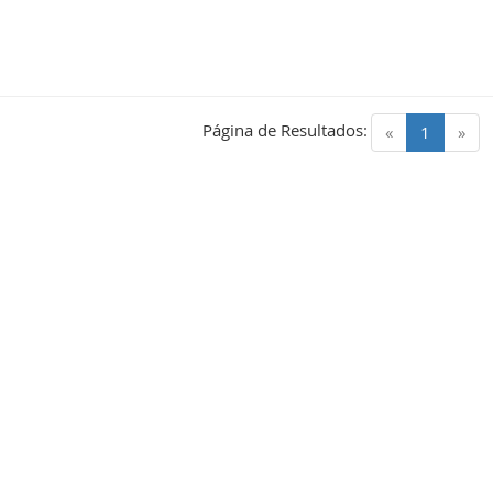
Página de Resultados:
(current)
«
1
»