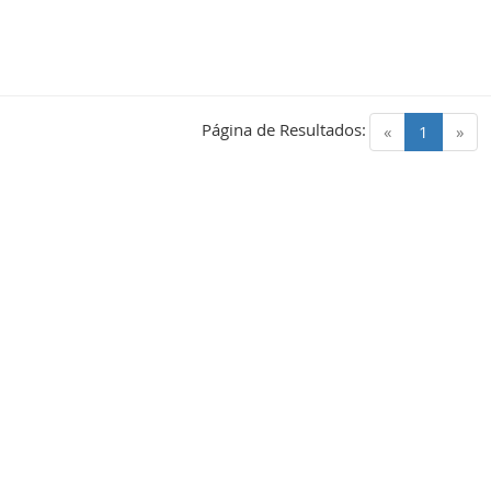
Página de Resultados:
(current)
«
1
»