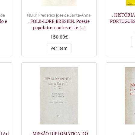
. HISTÓRI
 de
NERY, Frederico Jose de Santa-Anna.
do e
. FOLK-LORE BRESIEN. Poesie
PORTUGUES
populaire-contes et le
]
[...]
150.00€
Ver Item
L'Art
. MISSÃO DIPLOMÁTICA DO
LE