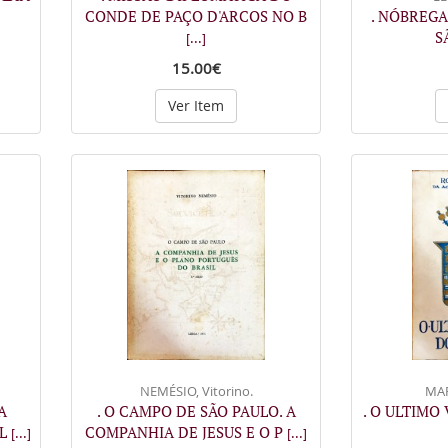
CONDE DE PAÇO D'ARCOS NO B
. NÓBREGA
S
[...]
15.00€
Ver Item
NEMÉSIO, Vitorino.
MAR
A
. O CAMPO DE SÃO PAULO. A
. O ULTIMO
PL
COMPANHIA DE JESUS E O P
[...]
[...]