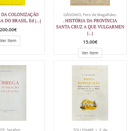
A DA COLONIZAÇÃO
GÂNDAVO, Pero de Magalhães.
A DO BRASIL. Ed
. HISTÓRIA DA PROVÍNCIA
[...]
SANTA CRUZ A QUE VULGARMEN
200.00€
[...]
Ver Item
15.00€
Ver Item
ITE, Serafim.
TOLLENARE, L. F. de