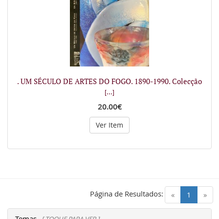
. UM SÉCULO DE ARTES DO FOGO. 1890-1990. Colecção
[...]
20.00€
Ver Item
Página de Resultados:
(current)
«
1
»
Temas
[ TOQUE PARA VER ]