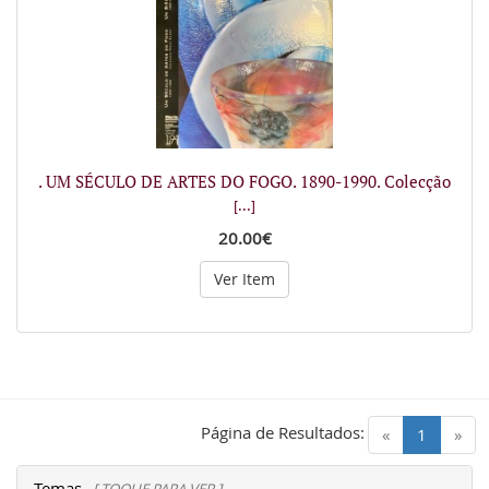
. UM SÉCULO DE ARTES DO FOGO. 1890-1990. Colecção
[...]
20.00€
Ver Item
Página de Resultados:
(current)
«
1
»
Temas
[ TOQUE PARA VER ]