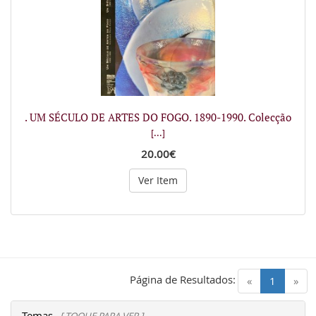
. UM SÉCULO DE ARTES DO FOGO. 1890-1990. Colecção
[...]
20.00€
Ver Item
Página de Resultados:
(current)
«
1
»
Temas
[ TOQUE PARA VER ]