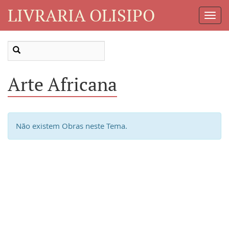
LIVRARIA OLISIPO
Toggl
Navig
Arte Africana
Não existem Obras neste Tema.