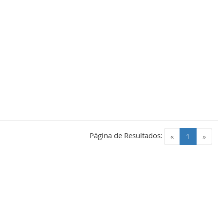
Página de Resultados:
(current)
«
1
»