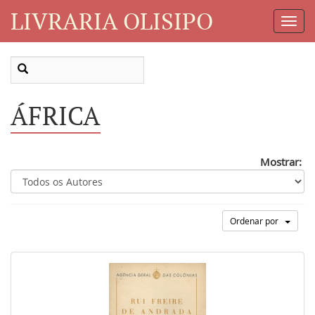
LIVRARIA OLISIPO
Toggl
Navig
ÁFRICA
Mostrar:
Ordenar por