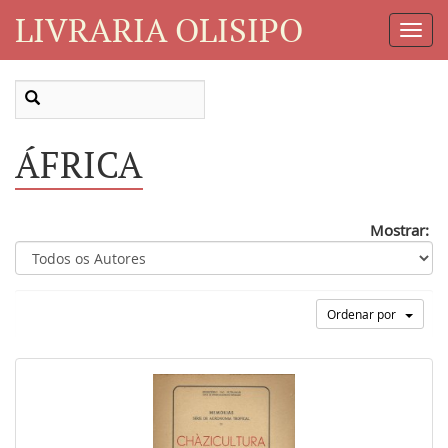
LIVRARIA OLISIPO
Toggl
Navig
ÁFRICA
Mostrar:
Ordenar por