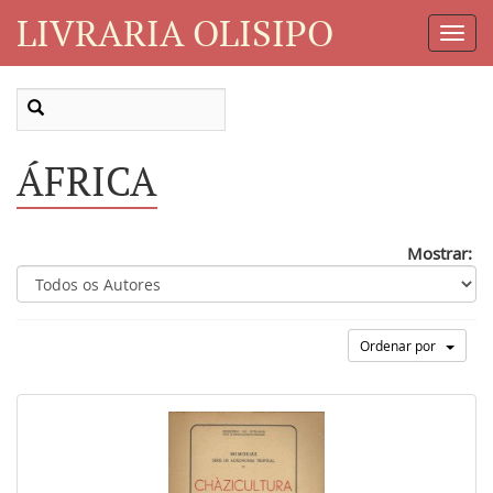
LIVRARIA OLISIPO
Toggl
Navig
ÁFRICA
Mostrar:
Ordenar por