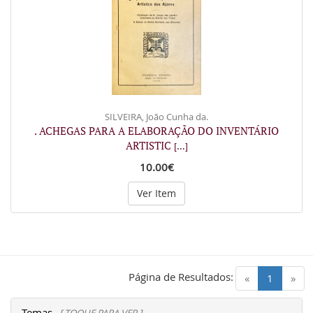
SILVEIRA, João Cunha da.
. ACHEGAS PARA A ELABORAÇÃO DO INVENTÁRIO
ARTISTIC
[...]
10.00€
Ver Item
Página de Resultados:
(current)
«
1
»
Temas
[ TOQUE PARA VER ]