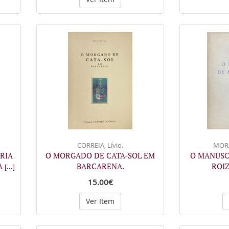
CORREIA, Lívio.
MORAI
RIA
O MORGADO DE CATA-SOL EM
O MANUSC
A
BARCARENA.
ROIZ
[...]
15.00€
Ver Item