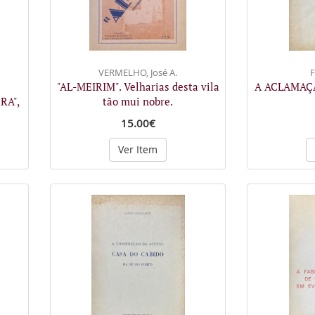
VERMELHO, José A.
F
"AL-MEIRIM". Velharias desta vila
A ACLAMAÇÃ
RA",
tão mui nobre.
15.00€
Ver Item