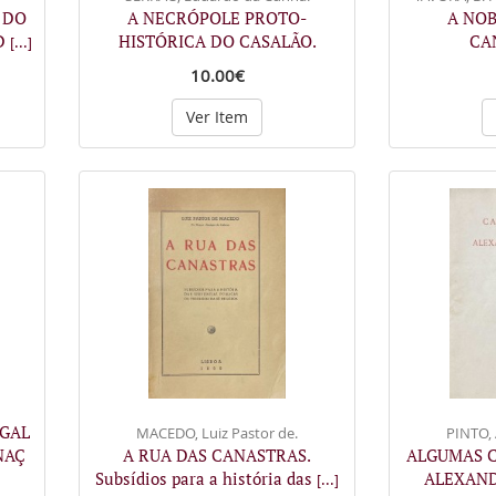
 DO
A NECRÓPOLE PROTO-
A NOB
 D
HISTÓRICA DO CASALÃO.
CA
[...]
10.00€
Ver Item
UGAL
MACEDO, Luiz Pastor de.
PINTO,
NAÇ
A RUA DAS CANASTRAS.
ALGUMAS C
Subsídios para a história das
ALEXAN
[...]