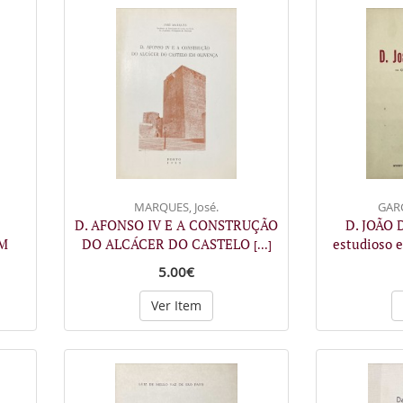
MARQUES, José.
GARC
E
D. AFONSO IV E A CONSTRUÇÃO
D. JOÃO
M
DO ALCÁCER DO CASTELO
estudioso 
[...]
5.00€
Ver Item