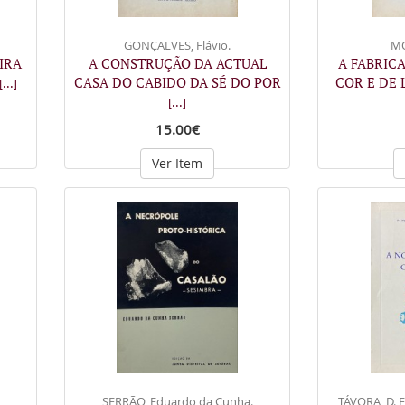
GONÇALVES, Flávio.
MO
IRA
A CONSTRUÇÃO DA ACTUAL
A FABRIC
CASA DO CABIDO DA SÉ DO POR
COR E DE 
[...]
[...]
15.00€
Ver Item
SERRÃO, Eduardo da Cunha.
TÁVORA, D. 