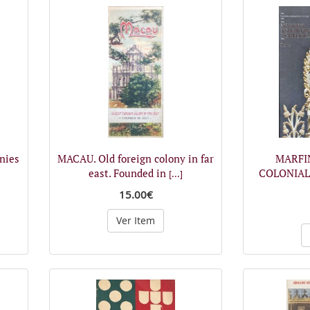
nies
MACAU. Old foreign colony in far
MARFI
east. Founded in
COLONIAL.
[...]
15.00€
Ver Item