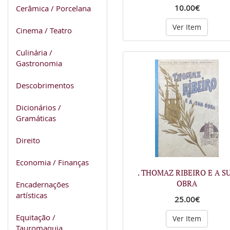
10.00€
Cerâmica / Porcelana
Ver Item
Cinema / Teatro
Culinária /
Gastronomia
Descobrimentos
Dicionários /
Gramáticas
Direito
Economia / Finanças
. THOMAZ RIBEIRO E A S
OBRA
Encadernações
artísticas
25.00€
Equitação /
Ver Item
Tauromaquia