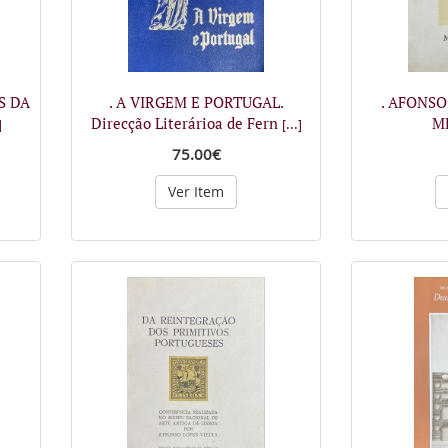
S DA
. A VIRGEM E PORTUGAL.
. AFONSO
Direcção Literárioa de Fern
M
]
[...]
75.00€
Ver Item