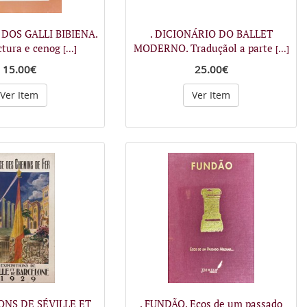
 DOS GALLI BIBIENA.
. DICIONÁRIO DO BALLET
ctura e cenog
MODERNO. Traduçãol a parte
[...]
[...]
15.00€
25.00€
Ver Item
Ver Item
IONS DE SÉVILLE ET
. FUNDÃO. Ecos de um passado