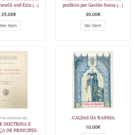
anelli and Ezio
prefácio por Gastão Sousa
[...]
[...]
25.00€
30.00€
Ver Item
Ver Item
. CALDAS DA RAINHA.
Frei António de.
VE DOUTRINA E
10.00€
A DE PRINCIPES.