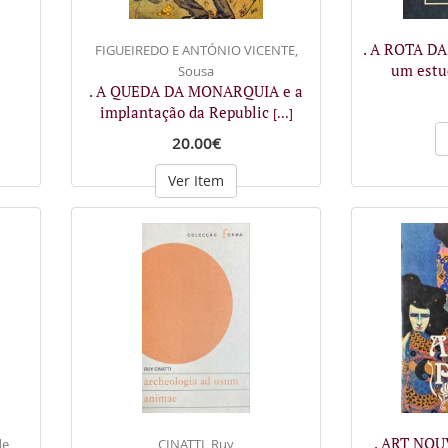
. A ROTA D
FIGUEIREDO E ANTÓNIO VICENTE,
um estu
Sousa
. A QUEDA DA MONARQUIA e a
implantação da Republic
[...]
20.00€
Ver Item
. ART NO
de
CINATTI, Ruy