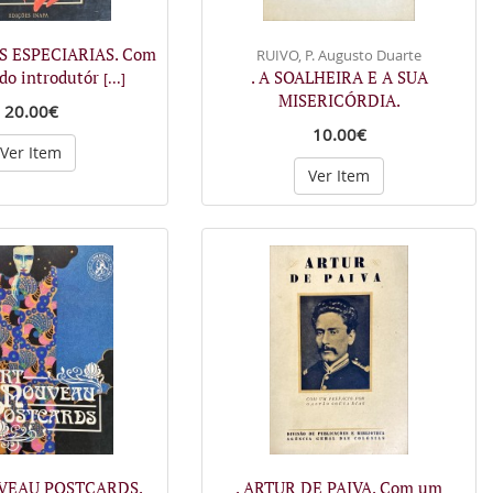
AS ESPECIARIAS. Com
RUIVO, P. Augusto Duarte
do introdutór
. A SOALHEIRA E A SUA
[...]
MISERICÓRDIA.
20.00€
10.00€
Ver Item
Ver Item
UVEAU POSTCARDS.
. ARTUR DE PAIVA. Com um