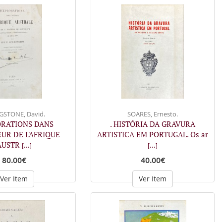
GSTONE, David.
SOARES, Ernesto.
ORATIONS DANS
. HISTÓRIA DA GRAVURA
EUR DE L'AFRIQUE
ARTISTICA EM PORTUGAL. Os ar
AUSTR
[...]
[...]
80.00€
40.00€
Ver Item
Ver Item