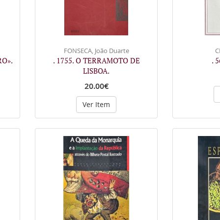
FONSECA, João Duarte
C
RO».
. 1755. O TERRAMOTO DE
. 
LISBOA.
20.00€
Ver Item