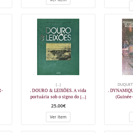
DUQUETTE
[...]
R-
. DOURO & LEIXÕES. A vida
. DYNAMIQU
portuária sob o signo do
(Guinée-
[...]
25.00€
Ver Item