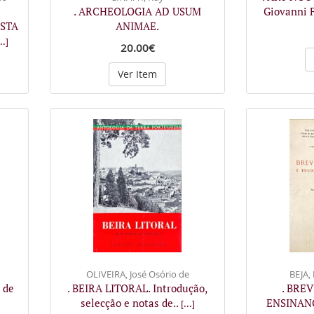
. ARCHEOLOGIA AD USUM
Giovanni F
ISTA
ANIMAE.
..]
20.00€
Ver Item
OLIVEIRA, José Osório de
BEJA, 
 de
. BEIRA LITORAL. Introdução,
. BRE
selecção e notas de..
ENSINANÇ
[...]