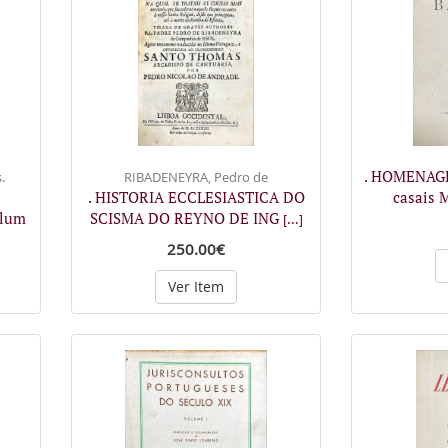
. HOMENAGE
.
RIBADENEYRA, Pedro de
. HISTORIA ECCLESIASTICA DO
casais 
olum
SCISMA DO REYNO DE ING
[...]
250.00€
Ver Item