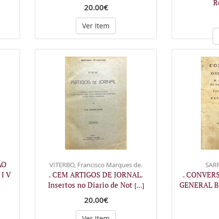
R
20.00€
Ver Item
ÃO
VITERBO, Francisco Marques de.
SARR
I V
. CEM ARTIGOS DE JORNAL.
. CONVER
Insertos no Diario de Not
GENERAL B
[...]
20.00€
Ver Item