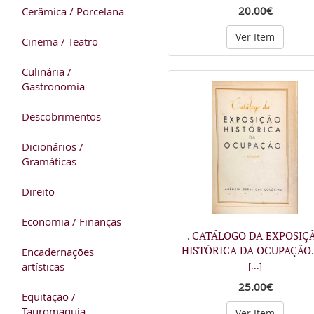
20.00€
Cerâmica / Porcelana
Ver Item
Cinema / Teatro
Culinária /
Gastronomia
Descobrimentos
Dicionários /
Gramáticas
Direito
Economia / Finanças
. CATÁLOGO DA EXPOSIÇ
HISTÓRICA DA OCUPAÇÃO. 
Encadernações
artísticas
[...]
25.00€
Equitação /
Tauromaquia
Ver Item