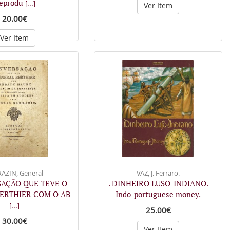
eprodu
[...]
Ver Item
20.00€
Ver Item
AZIN, General
VAZ, J. Ferraro.
SAÇÃO QUE TEVE O
. DINHEIRO LUSO-INDIANO.
ERTHIER COM O AB
Indo-portuguese money.
[...]
25.00€
30.00€
Ver Item