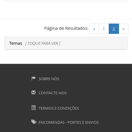
Página de Resultados:
(current)
«
1
2
»
Temas
[ TOQUE PARA VER ]
SOBRE NÓS
CONTACTE-NOS
TERMOS E CONDIÇÕES
ENCOMENDAS - PORTES E ENVIOS