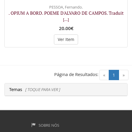
PESSOA, Fernando.
. OPIUM A BORD. POEME D'ALVARO DE CAMPOS. Traduit
[...]
20.00€
Ver Item
Página de Resultados:
(current)
«
1
»
Temas
[ TOQUE PARA VER ]
SOBRE NÓS