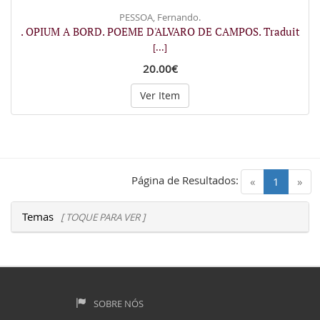
PESSOA, Fernando.
. OPIUM A BORD. POEME D'ALVARO DE CAMPOS. Traduit
[...]
20.00€
Ver Item
Página de Resultados:
(current)
«
1
»
Temas
[ TOQUE PARA VER ]
SOBRE NÓS