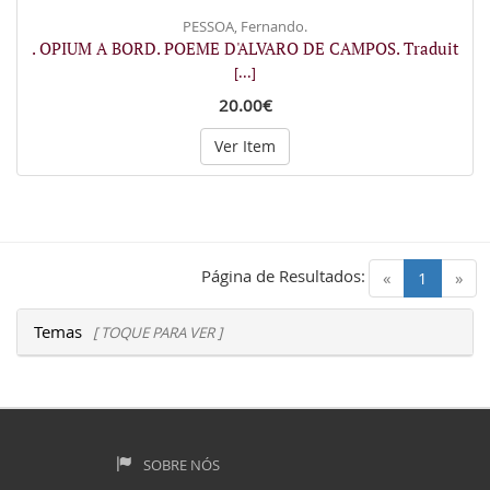
PESSOA, Fernando.
. OPIUM A BORD. POEME D'ALVARO DE CAMPOS. Traduit
[...]
20.00€
Ver Item
Página de Resultados:
(current)
«
1
»
Temas
[ TOQUE PARA VER ]
SOBRE NÓS