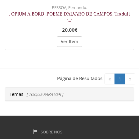
PESSOA, Fernando.
. OPIUM A BORD. POEME D'ALVARO DE CAMPOS. Traduit
[...]
20.00€
Ver Item
Página de Resultados:
(current)
«
1
»
Temas
[ TOQUE PARA VER ]
SOBRE NÓS