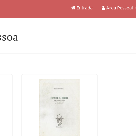
Entrada
Área Pessoal
ssoa