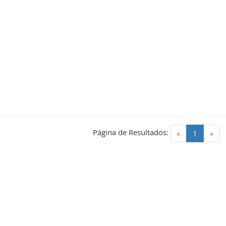
Página de Resultados:
(current)
«
1
»