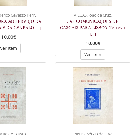
derico Gavazzo Perry
VIEGAS, João da Cruz.
URA AO SERVIÇO DA
. AS COMUNICAÇÕES DE
A E DA GENEALO
CASCAIS PARA LISBOA. Terrestr
[...]
[...]
10.00€
10.00€
Ver Item
Ver Item
MIRO, Augusto
PINTO, Sérgio da Silva