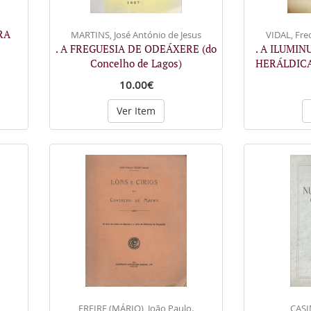
RA
MARTINS, José António de Jesus
VIDAL, Fre
. A FREGUESIA DE ODEÁXERE (do
. A ILUMIN
Concelho de Lagos)
HERÁLDIC
10.00€
Ver Item
FREIRE (MÁRIO), João Paulo.
CASI