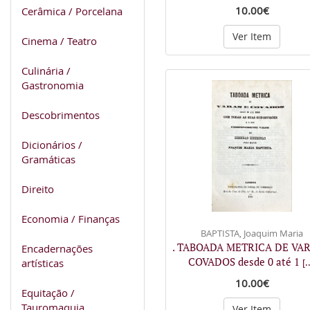
10.00€
Cerâmica / Porcelana
Ver Item
Cinema / Teatro
Culinária /
Gastronomia
Descobrimentos
Dicionários /
Gramáticas
Direito
Economia / Finanças
BAPTISTA, Joaquim Maria
. TABOADA METRICA DE VAR
Encadernações
COVADOS desde 0 até 1
artísticas
[.
10.00€
Equitação /
Tauromaquia
Ver Item