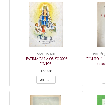
SANTOS, Rui
PIMPÃO, 
. FÁTIMA PARA OS VOSSOS
. FIALHO. I 
FILHOS.
da s
15.00€
Ver Item