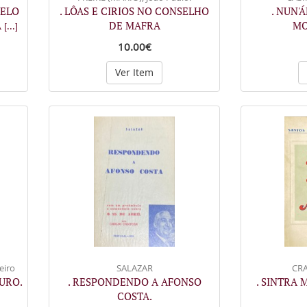
PELO
. LÔAS E CIRIOS NO CONSELHO
. NUN'
A
DE MAFRA
M
[...]
10.00€
Ver Item
eiro
SALAZAR
CRA
URO.
. RESPONDENDO A AFONSO
. SINTRA 
COSTA.