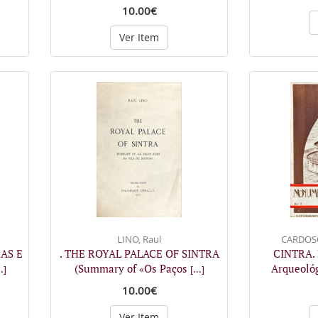
10.00€
Ver Item
LINO, Raul
CARDOSO
AS E
. THE ROYAL PALACE OF SINTRA
CINTRA. N
(Summary of «Os Paços
Arqueológ
..]
[...]
10.00€
Ver Item