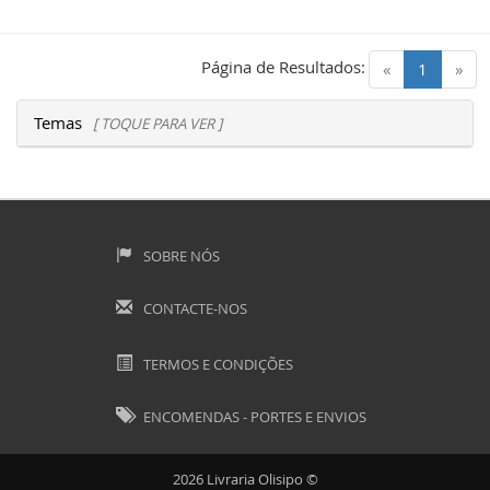
Página de Resultados:
(current)
«
1
»
Temas
[ TOQUE PARA VER ]
SOBRE NÓS
CONTACTE-NOS
TERMOS E CONDIÇÕES
ENCOMENDAS - PORTES E ENVIOS
2026 Livraria Olisipo ©