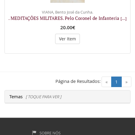
VIANA, Bento José da Cunha.
. MEDITAÇÕES MILITARES. Pelo Coronel de Infanteria
[...]
20.00€
Ver Item
Página de Resultados:
(current)
«
1
»
Temas
[ TOQUE PARA VER ]
SOBRE NÓS