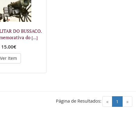
LITAR DO BUSSACO.
omemorativa do
[...]
15.00€
Ver Item
Página de Resultados:
(current)
«
1
»