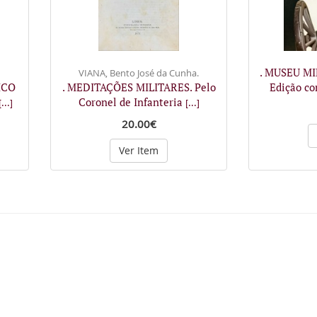
. MUSEU MI
VIANA, Bento José da Cunha.
ICO
. MEDITAÇÕES MILITARES. Pelo
Edição c
Coronel de Infanteria
[...]
[...]
20.00€
Ver Item