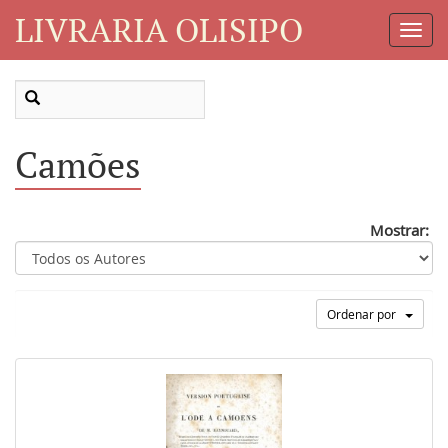
LIVRARIA OLISIPO
Toggl
Navig
Camões
Mostrar:
Ordenar por