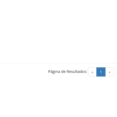
Página de Resultados:
(current)
«
1
»