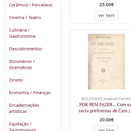
25.00€
Cerâmica / Porcelana
Ver Item
Cinema / Teatro
Culinária /
Gastronomia
Descobrimentos
Dicionários /
Gramáticas
Direito
Economia / Finanças
MOUTINHO, Joaquim Ferreir
. POR BEM FAZER... Com 
Encadernações
carta preliminar de Cam
artísticas
[.
20.00€
Equitação /
Tauromaquia
Ver Item