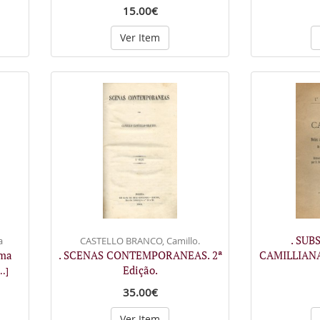
15.00€
Ver Item
. SUB
a
CASTELLO BRANCO, Camillo.
uma
. SCENAS CONTEMPORANEAS. 2ª
CAMILLIANA.
Edição.
..]
35.00€
Ver Item