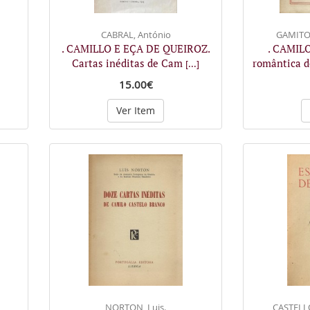
CABRAL, António
GAMITO,
. CAMILLO E EÇA DE QUEIROZ.
. CAMIL
Cartas inéditas de Cam
romântica 
[...]
15.00€
Ver Item
NORTON, Luis.
CASTELL