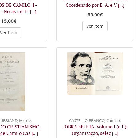
OS DE CAMILO. I -
Coordenado por E. A. e V
[...]
I - Notas em Li
[...]
65.00€
15.00€
Ver Item
Ver Item
UBRIAND, Mr. de.
CASTELLO BRANCO, Camillo.
 DO CRISTIANISMO.
. OBRA SELETA. Volume I (e II).
 de Camilo Cas
Organização, seleç
[...]
[...]