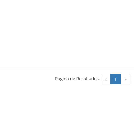
Página de Resultados:
(current)
«
1
»