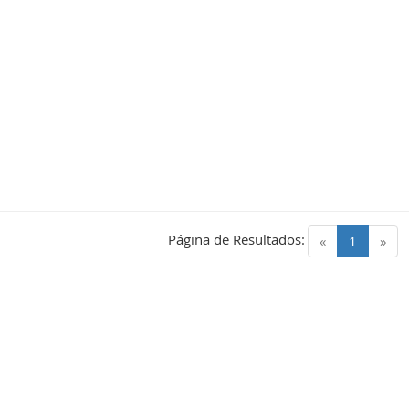
Página de Resultados:
(current)
«
1
»