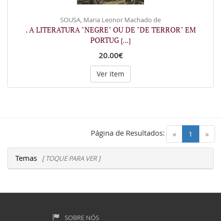
SOUSA, Maria Leonor Machado de
. A LITERATURA "NEGRE" OU DE "DE TERROR" EM
PORTUG
[...]
20.00€
Ver Item
Página de Resultados:
(current)
«
1
»
Temas
[ TOQUE PARA VER ]
SOBRE NÓS