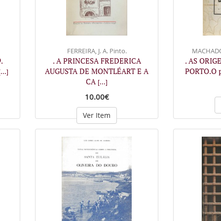
FERREIRA, J. A. Pinto.
MACHADO,
.
. A PRINCESA FREDERICA
. AS ORIG
AUGUSTA DE MONTLÉART E A
PORTO.O p
[...]
CA
[...]
10.00€
Ver Item