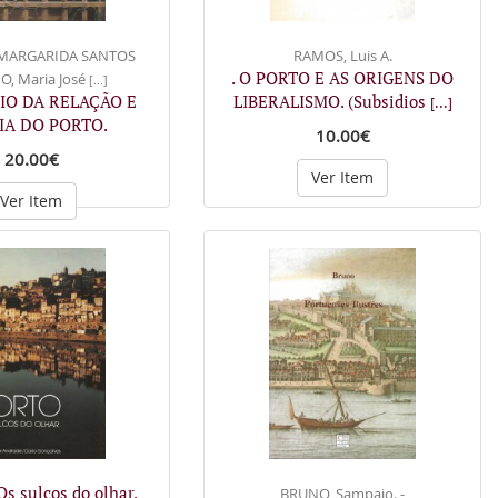
 MARGARIDA SANTOS
RAMOS, Luis A.
. O PORTO E AS ORIGENS DO
, Maria José
[...]
CIO DA RELAÇÃO E
LIBERALISMO. (Subsidios
[...]
IA DO PORTO.
10.00€
20.00€
Ver Item
Ver Item
Os sulcos do olhar.
BRUNO, Sampaio. -