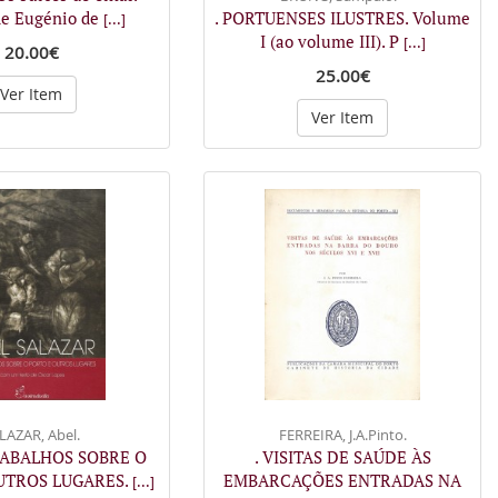
de Eugénio de
. PORTUENSES ILUSTRES. Volume
[...]
I (ao volume III). P
[...]
20.00€
25.00€
Ver Item
Ver Item
LAZAR, Abel.
FERREIRA, J.A.Pinto.
RABALHOS SOBRE O
. VISITAS DE SAÚDE ÀS
UTROS LUGARES.
EMBARCAÇÕES ENTRADAS NA
[...]