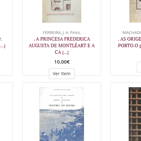
FERREIRA, J. A. Pinto.
MACHADO,
.
. A PRINCESA FREDERICA
. AS ORIG
AUGUSTA DE MONTLÉART E A
PORTO.O p
[...]
CA
[...]
10.00€
Ver Item