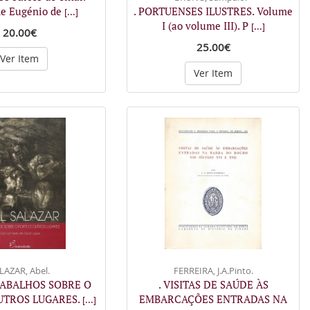
de Eugénio de
. PORTUENSES ILUSTRES. Volume
[...]
I (ao volume III). P
[...]
20.00€
25.00€
Ver Item
Ver Item
LAZAR, Abel.
FERREIRA, J.A.Pinto.
RABALHOS SOBRE O
. VISITAS DE SAÚDE ÀS
UTROS LUGARES.
EMBARCAÇÕES ENTRADAS NA
[...]