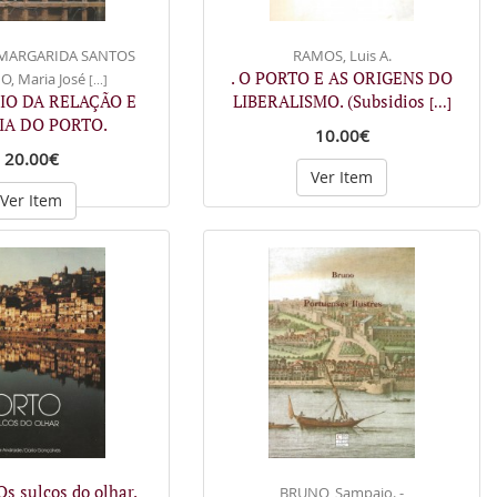
 MARGARIDA SANTOS
RAMOS, Luis A.
. O PORTO E AS ORIGENS DO
, Maria José
[...]
CIO DA RELAÇÃO E
LIBERALISMO. (Subsidios
[...]
IA DO PORTO.
10.00€
20.00€
Ver Item
Ver Item
Os sulcos do olhar.
BRUNO, Sampaio. -