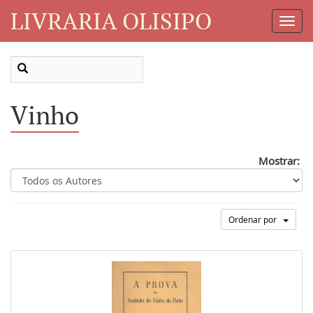
LIVRARIA OLISIPO
Toggl
Navig
Vinho
Mostrar:
Ordenar por