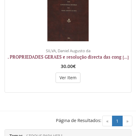
SILVA, Daniel Augusto da
. PROPRIEDADES GERAES e resolução directa das cong
[...]
30.00€
Ver Item
Página de Resultados:
(current)
«
1
»
Temas
[ TOQUE PARA VER ]