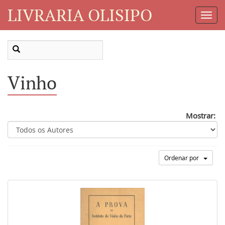
LIVRARIA OLISIPO
Toggl
Navig
Vinho
Mostrar:
Ordenar por