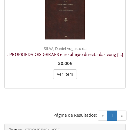
SILVA, Daniel Augusto da
. PROPRIEDADES GERAES e resolução directa das cong
[...]
30.00€
Ver Item
Página de Resultados:
(current)
«
1
»
Temas
[ TOQUE PARA VER ]