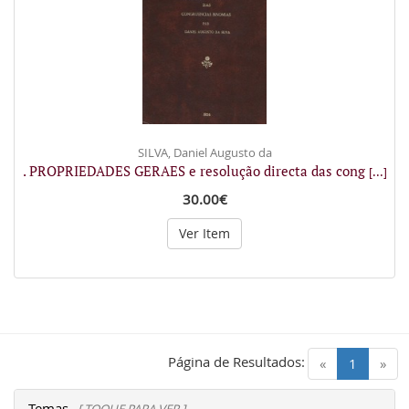
SILVA, Daniel Augusto da
. PROPRIEDADES GERAES e resolução directa das cong
[...]
30.00€
Ver Item
Página de Resultados:
(current)
«
1
»
Temas
[ TOQUE PARA VER ]