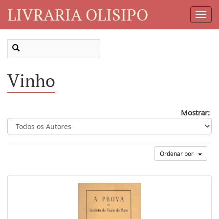
LIVRARIA OLISIPO
Toggl
Navig
Vinho
Mostrar:
Ordenar por