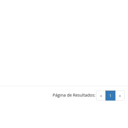
Página de Resultados:
(current)
«
1
»