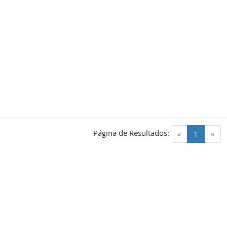
Página de Resultados:
(current)
«
1
»