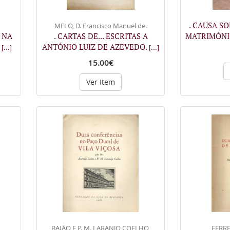
. CAUSA S
MELO, D. Francisco Manuel de.
 NA
. CARTAS DE... ESCRITAS A
MATRIMÓNI
A
ANTÓNIO LUIZ DE AZEVEDO.
[...]
[...]
15.00€
Ver Item
BAIÃO E P. M. LARANJO COELHO,
FERRE