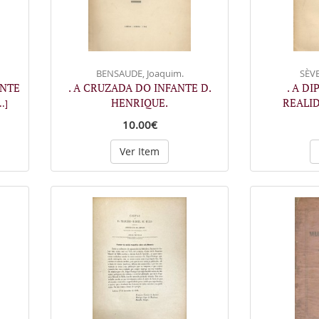
BENSAUDE, Joaquim.
SÈVE
ENTE
. A CRUZADA DO INFANTE D.
. A D
HENRIQUE.
REALID
..]
10.00€
Ver Item