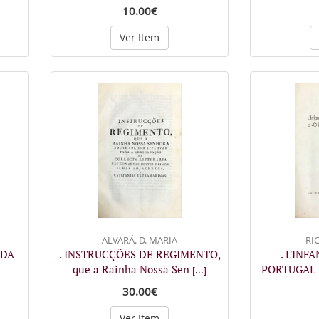
10.00€
Ver Item
ALVARÁ. D. MARIA
RIC
 DA
. INSTRUCÇÕES DE REGIMENTO,
. L'INF
que a Rainha Nossa Sen
PORTUGAL E
[...]
30.00€
Ver Item