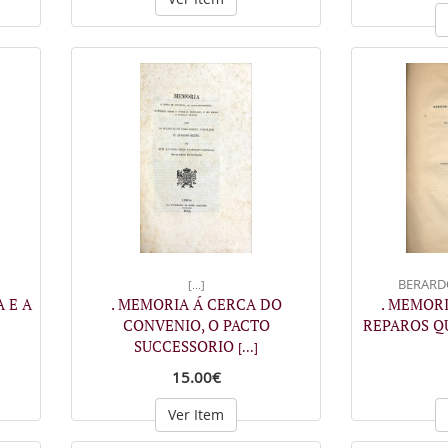
BERARDO,
[...]
A E A
. MEMORIA Á CERCA DO
. MEMOR
CONVENIO, O PACTO
REPAROS Q
SUCCESSORIO
[...]
15.00€
Ver Item