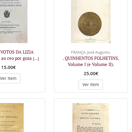
 VOTOS DA LIZIA
FRANÇA, José Augusto.
s ao ceo por goza
. QUINHENTOS FOLHETINS.
[...]
Volume I (e Volume II).
15.00€
25.00€
Ver Item
Ver Item