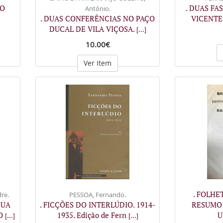
ÃO
. DUAS FA
António.
. DUAS CONFERÊNCIAS NO PAÇO
VICENTE.
DUCAL DE VILA VIÇOSA.
[...]
10.00€
Ver Item
. FOLH
re.
PESSOA, Fernando.
SUA
. FICÇÕES DO INTERLÚDIO. 1914-
RESUMO 
HO
1935. Edição de Fern
U
[...]
[...]