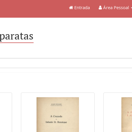
Entrada
Área Pessoal
eparatas