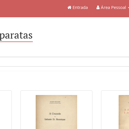
Entrada
Área Pessoal
eparatas