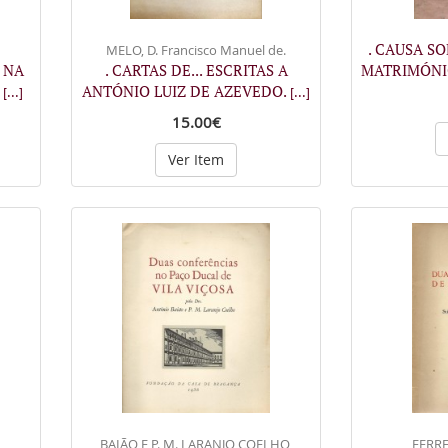
. CAUSA S
MELO, D. Francisco Manuel de.
 NA
. CARTAS DE... ESCRITAS A
MATRIMÓNI
A
ANTÓNIO LUIZ DE AZEVEDO.
[...]
[...]
15.00€
Ver Item
BAIÃO E P. M. LARANJO COELHO,
FERRE