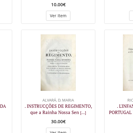
10.00€
Ver Item
ALVARÁ. D. MARIA
RIC
 DA
. INSTRUCÇÕES DE REGIMENTO,
. L'INF
que a Rainha Nossa Sen
PORTUGAL E
[...]
30.00€
Ver Item