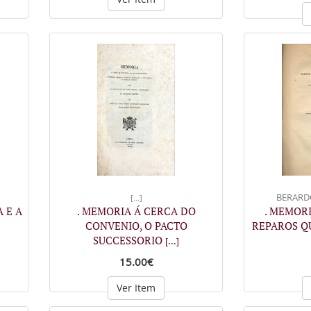
BERARDO,
[...]
A E A
. MEMORIA Á CERCA DO
. MEMOR
CONVENIO, O PACTO
REPAROS Q
SUCCESSORIO
[...]
15.00€
Ver Item