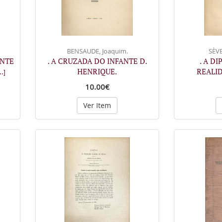
BENSAUDE, Joaquim.
SÈVE
ENTE
. A CRUZADA DO INFANTE D.
. A D
HENRIQUE.
REALID
..]
10.00€
Ver Item