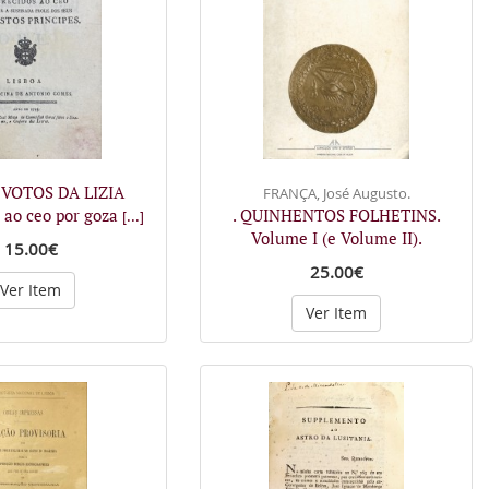
 VOTOS DA LIZIA
FRANÇA, José Augusto.
s ao ceo por goza
. QUINHENTOS FOLHETINS.
[...]
Volume I (e Volume II).
15.00€
25.00€
Ver Item
Ver Item