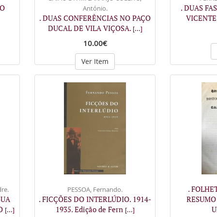
ÃO
. DUAS FA
António.
. DUAS CONFERÊNCIAS NO PAÇO
VICENTE.
DUCAL DE VILA VIÇOSA.
[...]
10.00€
Ver Item
. FOLH
re.
PESSOA, Fernando.
SUA
. FICÇÕES DO INTERLÚDIO. 1914-
RESUMO 
HO
1935. Edição de Fern
U
[...]
[...]