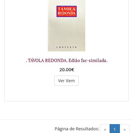
. TÁVOLA REDONDA. Edião fac-similada.
20.00€
Ver Item
Página de Resultados:
(current)
«
1
»