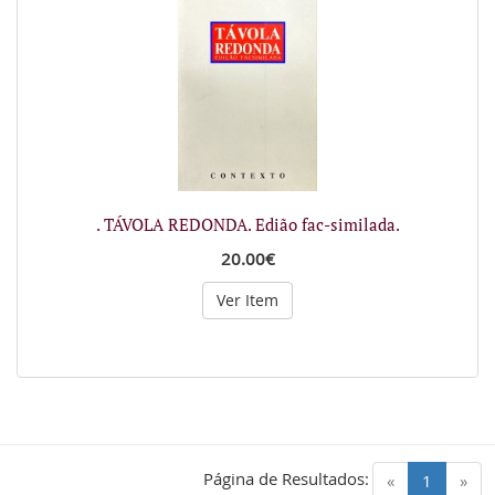
. TÁVOLA REDONDA. Edião fac-similada.
20.00€
Ver Item
Página de Resultados:
(current)
«
1
»