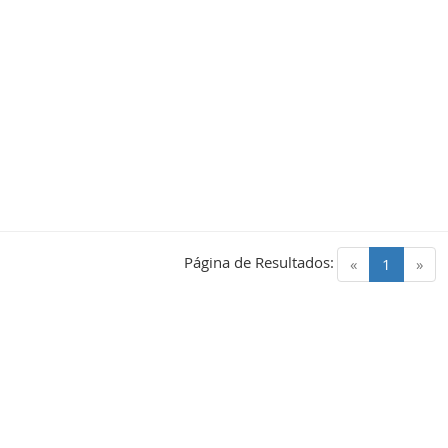
Página de Resultados:
(current)
«
1
»