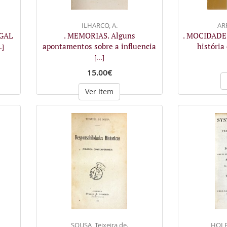
ILHARCO, A.
AR
UGAL
. MEMORIAS. Alguns
. MOCIDADE
apontamentos sobre a influencia
história
.]
[...]
15.00€
Ver Item
SOUSA, Teixeira de.
HOLB