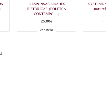
DA
. RESPONSABILIDADES
. SYSTÈME S
u
HISTORICAS. (POLITICA
naturel
[...]
CONTEMPO
[...]
25.00€
Ver Item
s)