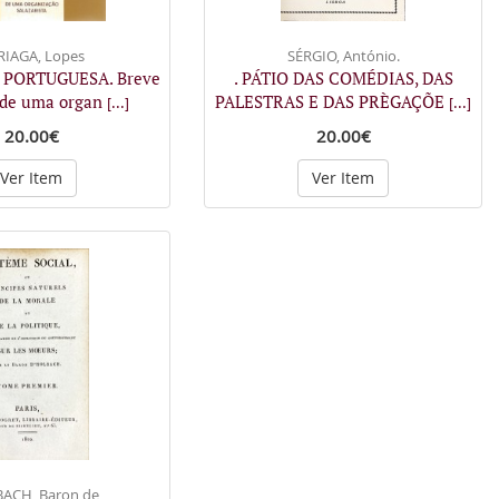
RIAGA, Lopes
SÉRGIO, António.
 PORTUGUESA. Breve
. PÁTIO DAS COMÉDIAS, DAS
 de uma organ
PALESTRAS E DAS PRÈGAÇÕE
[...]
[...]
20.00€
20.00€
Ver Item
Ver Item
ACH, Baron de