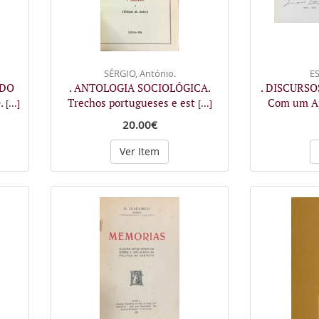
SÉRGIO, António.
ES
 DO
. ANTOLOGIA SOCIOLÓGICA.
. DISCURS
.
Trechos portugueses e est
Com um Ap
[...]
[...]
20.00€
Ver Item