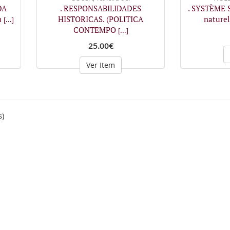
DA
. RESPONSABILIDADES
. SYSTÈME S
u
HISTORICAS. (POLITICA
naturel
[...]
CONTEMPO
[...]
25.00€
Ver Item
s)