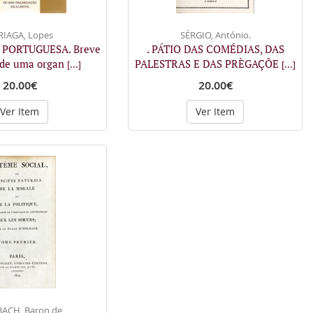
RIAGA, Lopes
SÉRGIO, António.
 PORTUGUESA. Breve
. PÁTIO DAS COMÉDIAS, DAS
 de uma organ
PALESTRAS E DAS PRÈGAÇÕE
[...]
[...]
20.00€
20.00€
Ver Item
Ver Item
ACH, Baron de