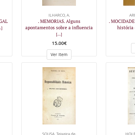
ILHARCO, A.
AR
UGAL
. MEMORIAS. Alguns
. MOCIDADE
apontamentos sobre a influencia
história
.]
[...]
15.00€
Ver Item
SOUSA, Teixeira de.
HOLB