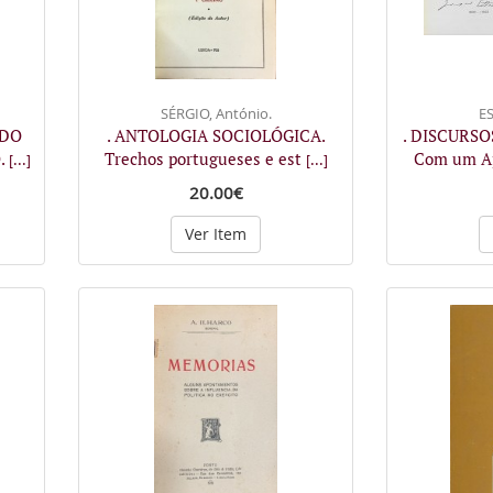
SÉRGIO, António.
ES
 DO
. ANTOLOGIA SOCIOLÓGICA.
. DISCURS
.
Trechos portugueses e est
Com um Ap
[...]
[...]
20.00€
Ver Item