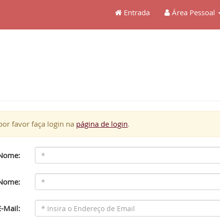
Entrada
Área Pessoal
or favor faça login na
página de login
.
 Nome:
 Nome:
-Mail: