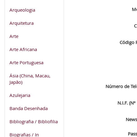
Mo
Arqueologia
Arquitetura
C
Arte
Código P
Arte Africana
Arte Portuguesa
Ásia (China, Macau,
Japão)
Número de Tel
Azulejaria
N.I.F. (Nº
Banda Desenhada
Newsl
Bibliografia / Bibliofilia
Pas
Biografias / In