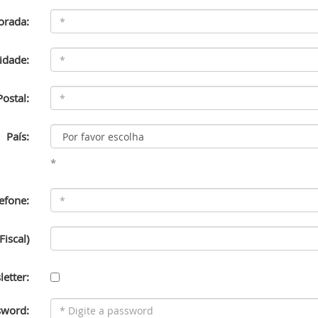
rada:
idade:
ostal:
País:
*
efone:
 Fiscal)
etter:
sword: